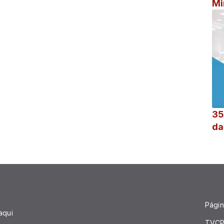
Mi
35
da
Página
aqui
TVCP