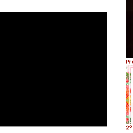
Pr
2º