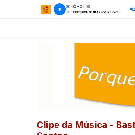
00:00 - 00:00
ba - Te Contemplo, Óh Pai Como a Corça Jesus
RÁDIO CPAD ESPECIAL com Locutor Exemplo
RÁDIO CPAD ESPECIAL com L
Asaph Borba - Te Conte
Clipe da Música - Bas