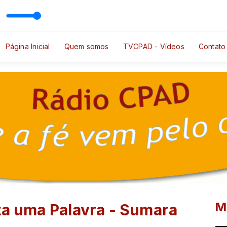
ocutor Exemplo
mplo, Óh Pai Como a Corça Jesus
Página Inicial
Quem somos
TVCPAD - Vídeos
Contato
M
ta uma Palavra - Sumara