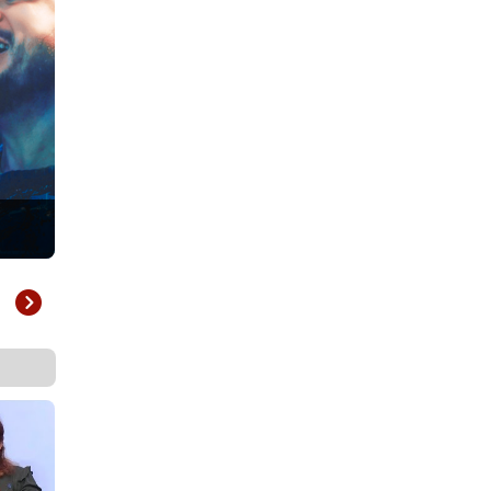
Eliã Oliveira você ouve aqui na rádio CPAD