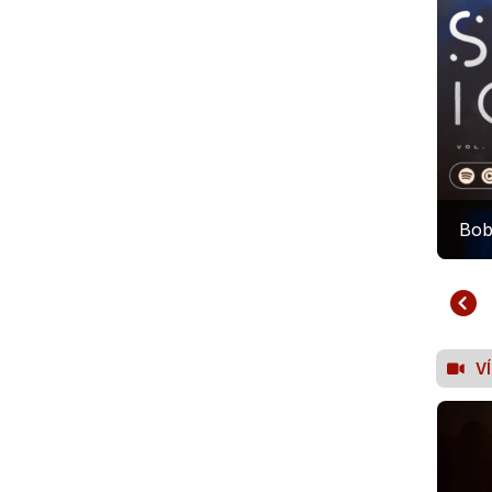
Bob
V