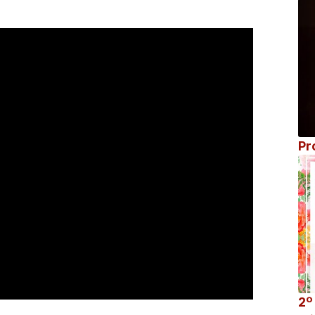
Pr
2º