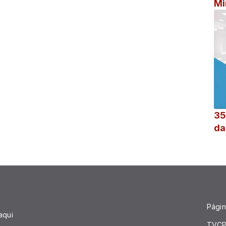
Mi
35
da
Página
aqui
TVCP