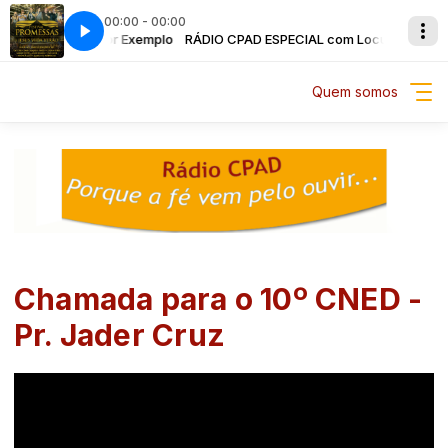
00:00 - 00:00
IAL com Locutor Exemplo
Os sonhos de Deus (ao vivo)
RÁDIO CPAD ESPECIAL com Locutor Exemplo
Ludmila Ferber - Os sonhos de Deus (ao vivo
Quem somos
Chamada para o 10º CNED -
Pr. Jader Cruz