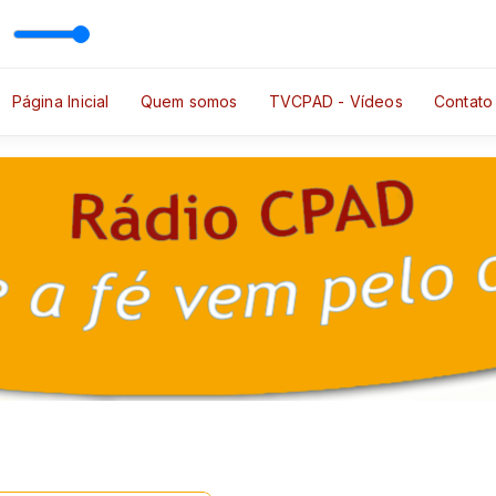
 Locutor Exemplo
Página Inicial
Quem somos
TVCPAD - Vídeos
Contato