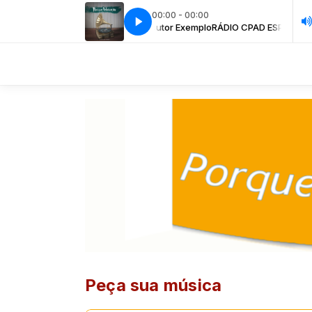
00:00 - 00:00
RÁDIO CPAD ESPECIAL com Locutor Exemplo
Laura Songuelis - Promessa (Ao Vivo)
Laura Songuelis - Promessa
RÁDIO CPAD ESPECIAL co
Peça sua música