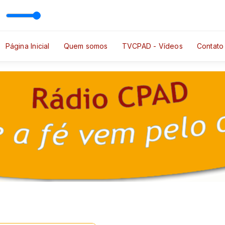
 (Ao Vivo)
m Locutor Exemplo
Página Inicial
Quem somos
TVCPAD - Vídeos
Contato