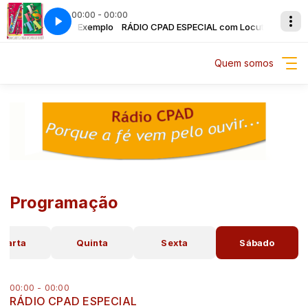
00:00 - 00:00
IAL com Locutor Exemplo
Iraja - Precioso amigo
RÁDIO CPAD ESPECIAL com Locutor Exempl
Proj Vida Nova de Iraja - Precioso amigo
Quem somos
Programação
uarta
Quinta
Sexta
Sábado
00:00 - 00:00
RÁDIO CPAD ESPECIAL